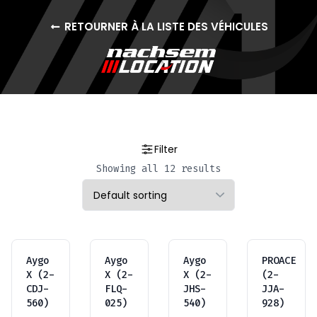
RETOURNER À LA LISTE DES VÉHICULES
Filter
Showing all 12 results
Aygo
Aygo
Aygo
PROACE
X (2-
X (2-
X (2-
(2-
CDJ-
FLQ-
JHS-
JJA-
560)
025)
540)
928)