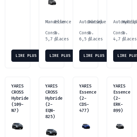
Manuelle
Essence
Automatique
Diesel
Automatiq
Hybrid
Conso.
5
Conso.
8
Conso.
5
5,7 l
places
6,5 l
places
4,7 l
places
LIRE PLUS
LIRE PLUS
LIRE PLUS
LIRE PLU
YARIS
YARIS
YARIS
YARIS
CROSS
CROSS
Essence
Essence
Hybride
Hybride
(2-
(2-
(109-
(2-
CDS-
ERK-
N7)
EQN-
477)
899)
825)