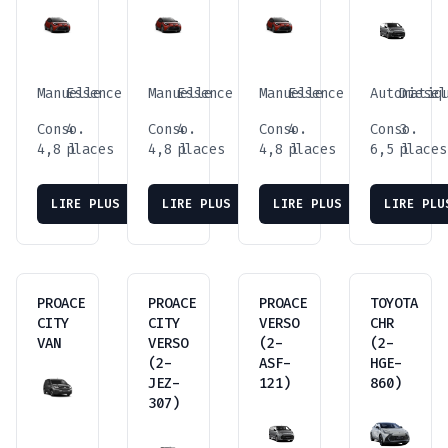
Manuelle
Essence
Manuelle
Essence
Manuelle
Essence
Automatiq
Diesel
Conso.
4
Conso.
4
Conso.
4
Conso.
3
4,8 l
places
4,8 l
places
4,8 l
places
6,5 l
places
LIRE PLUS
LIRE PLUS
LIRE PLUS
LIRE PLU
PROACE
PROACE
PROACE
TOYOTA
CITY
CITY
VERSO
CHR
VAN
VERSO
(2-
(2-
(2-
ASF-
HGE-
JEZ-
121)
860)
307)